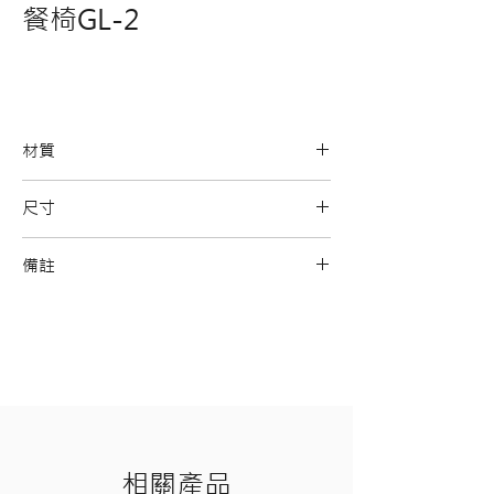
餐椅GL-2
材質
進口貓抓布
尺寸
實木腳
寬52*深56*高80
備註
相關產品