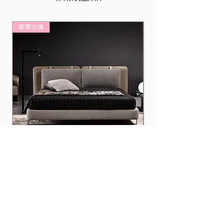
都更出清
都更出清
床組17
門市資訊