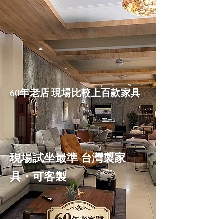
60年老店 現場比較上百款家具
現場試坐最準 台灣製家
具・可客製